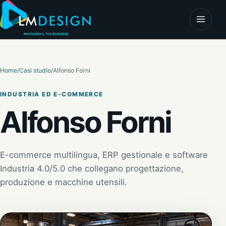
Vai al contenuto
Apri il 
Home
/
Casi studio
/
Alfonso Forni
INDUSTRIA ED E-COMMERCE
Alfonso Forni
E-commerce multilingua, ERP gestionale e software
Industria 4.0/5.0 che collegano progettazione,
produzione e macchine utensili.