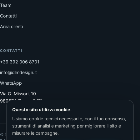
Team
Contatti
Area clienti
CONTATTI
+39 392 006 8701
info@dlmdesign.it
WhatsApp
Via G. Missori, 10
98057 Milazzo (ME)
Questo sito utilizza cookie.
Usiamo cookie tecnici necessari e, con il tuo consenso,
strumenti di analisi e marketing per migliorare il sito e
misurare le campagne.
© DlmDesign · P.IVA 03411690831 · REA ME-235699