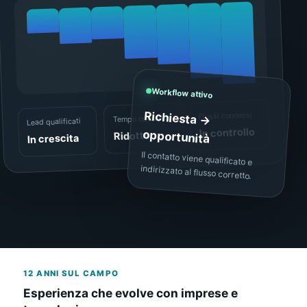
Workflow attivo
Richiesta →
Flussi connessi
Tempo operativo
Lead qualificati
In controllo
opportunità
Ridotto
In crescita
Il contatto viene qualificato e
indirizzato al flusso corretto.
12 ANNI SUL CAMPO
Esperienza che evolve con imprese e