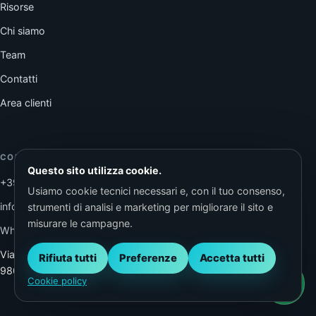
Risorse
Chi siamo
Team
Contatti
Area clienti
CONTATTI
Questo sito utilizza cookie.
+39 392 006 8701
Usiamo cookie tecnici necessari e, con il tuo consenso,
info@dlmdesign.it
strumenti di analisi e marketing per migliorare il sito e
misurare le campagne.
WhatsApp
Via G. Missori, 10
Rifiuta tutti
Preferenze
Accetta tutti
98057 Milazzo (ME)
Cookie policy
Scrivici 