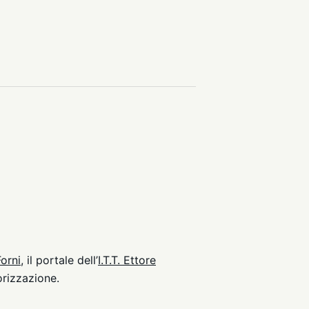
orni
, il portale dell’
I.T.T. Ettore
orizzazione.